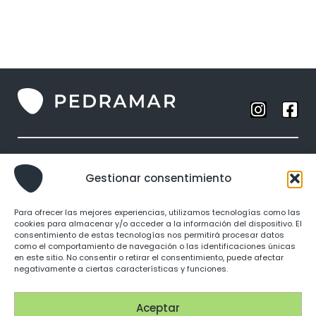
Anillos
Gestionar consentimiento
Collares
Brazaletes
Para ofrecer las mejores experiencias, utilizamos tecnologías como las
Pendientes
cookies para almacenar y/o acceder a la información del dispositivo. El
consentimiento de estas tecnologías nos permitirá procesar datos
como el comportamiento de navegación o las identificaciones únicas
Identidad
en este sitio. No consentir o retirar el consentimiento, puede afectar
negativamente a ciertas características y funciones.
Punto de venta
Política de Privacidad
Aceptar