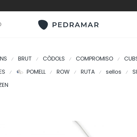
O
ONS
BRUT
CÒDOLS
COMPROMISO
CUB
⁄
⁄
⁄
⁄
ES
POMELL
ROW
RUTA
sellos
S
⁄
⁄
⁄
⁄
⁄
ZEN