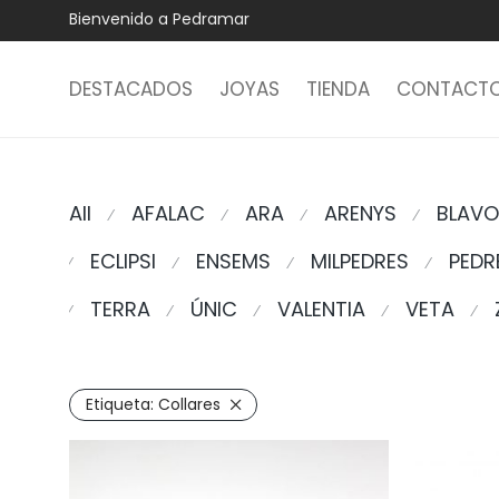
Bienvenido a Pedramar
DESTACADOS
JOYAS
TIENDA
CONTACT
All
AFALAC
ARA
ARENYS
BLAV
⁄
⁄
⁄
⁄
ECLIPSI
ENSEMS
MILPEDRES
PEDR
⁄
⁄
⁄
⁄
TERRA
ÚNIC
VALENTIA
VETA
⁄
⁄
⁄
⁄
⁄
Etiqueta:
Collares