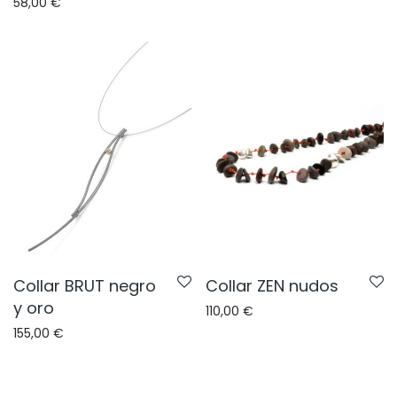
58,00
€
Collar BRUT negro
Collar ZEN nudos
y oro
110,00
€
155,00
€