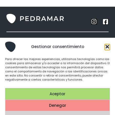
Anillos
Gestionar consentimiento
Collares
Brazaletes
Para ofrecer las mejores experiencias, utilizamos tecnologías como las
Pendientes
cookies para almacenar y/o acceder a la información del dispositivo. El
consentimiento de estas tecnologías nos permitirá procesar datos
como el comportamiento de navegación o las identificaciones únicas
Identidad
en este sitio. No consentir o retirar el consentimiento, puede afectar
negativamente a ciertas características y funciones.
Punto de venta
Política de Privacidad
Aceptar
Política de Cookies
Condiciones de Compra
Denegar